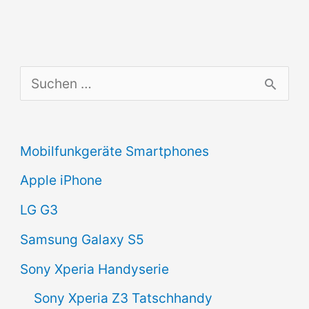
Test
[4K]
S
u
c
Mobilfunkgeräte Smartphones
h
Apple iPhone
e
n
LG G3
n
Samsung Galaxy S5
a
Sony Xperia Handyserie
c
Sony Xperia Z3 Tatschhandy