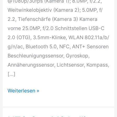
@1080p/​30fps (Kamera 1); 8.0MP, f/​2.2,
Weitwinkelobjektiv (Kamera 2); 5.0MP, f/​
2.2, Tiefenschärfe (Kamera 3) Kamera
vorne 25.0MP, f/​2.0 Schnittstellen USB-C
2.0 (OTG), 3.5mm-Klinke, WLAN 802.11a/​b/​
g/​n/​ac, Bluetooth 5.0, NFC, ANT+ Sensoren
Beschleunigungssensor, Gyroskop,
Annäherungssensor, Lichtsensor, Kompass,
[…]
Samsung
Weiterlesen »
Galaxy
A50