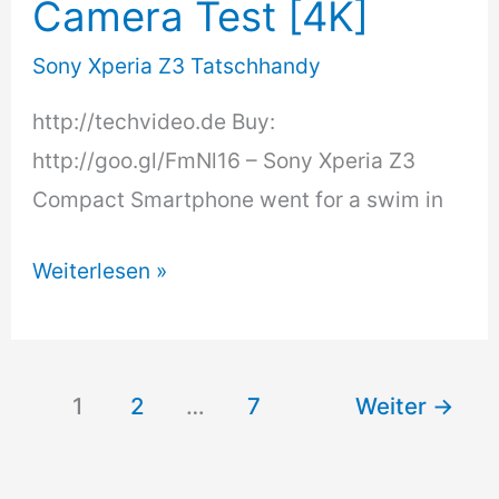
Camera Test [4K]
[4K]
Sony Xperia Z3 Tatschhandy
http://techvideo.de Buy:
http://goo.gl/FmNl16 – Sony Xperia Z3
Compact Smartphone went for a swim in
Sony
Weiterlesen »
Xperia
Z3
Compact
1
2
…
7
Weiter
→
Underwater
Camera