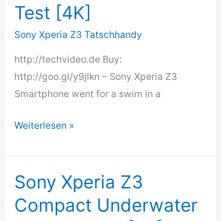
Test [4K]
Swimming
Pool
Sony Xperia Z3 Tatschhandy
[4K]
http://techvideo.de Buy:
http://goo.gl/y9jlkn – Sony Xperia Z3
Smartphone went for a swim in a
Sony
Weiterlesen »
Xperia
Z3
Underwater
Sony Xperia Z3
Camera
Compact Underwater
Test