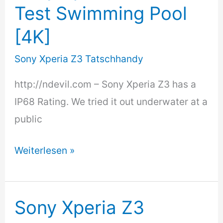
unboxing
Test Swimming Pool
[4K]
Sony Xperia Z3 Tatschhandy
http://ndevil.com – Sony Xperia Z3 has a
IP68 Rating. We tried it out underwater at a
public
Sony
Weiterlesen »
Xperia
Z3
Water-
Sony Xperia Z3
Test