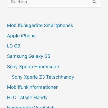
S
u
c
Mobilfunkgeräte Smartphones
h
Apple iPhone
e
n
LG G3
n
Samsung Galaxy S5
a
Sony Xperia Handyserie
c
Sony Xperia Z3 Tatschhandy
h
Mobilfunkinformationen
:
HTC Tatsch Handy
Handytarife Vergleich