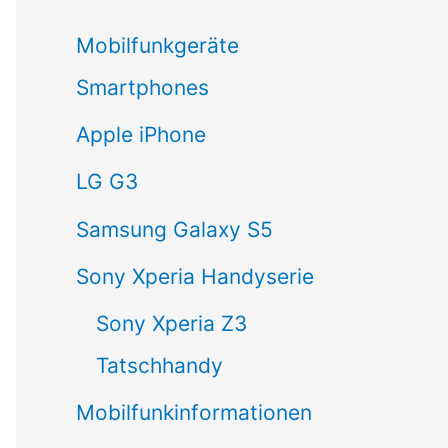
c
Mobilfunkgeräte
h
Smartphones
e
Apple iPhone
n
LG G3
n
a
Samsung Galaxy S5
c
Sony Xperia Handyserie
h
Sony Xperia Z3
:
Tatschhandy
Mobilfunkinformationen