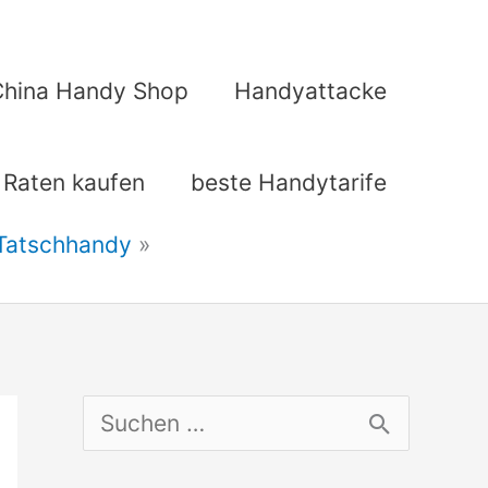
China Handy Shop
Handyattacke
 Raten kaufen
beste Handytarife
 Tatschhandy
S
u